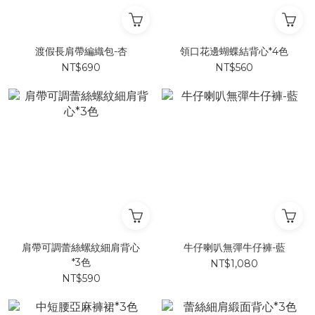
渡假長肩帶編織包-杏
領口花邊蝴蝶結背心*4色
NT$690
NT$560
肩帶可調蕾絲螺紋細肩背心
牛仔喇叭無彈牛仔褲-藍
*3色
NT$1,080
NT$590