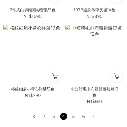
2件式白褲頭襯衫套裝*3色
1978連身吊帶長裙*4色
NT$1,590
NT$890
格紋細肩小背心洋裝*2色
中短胯毛巾布鬆緊腰短褲*2
色
NT$790
NT$650
2
3
4
5
6