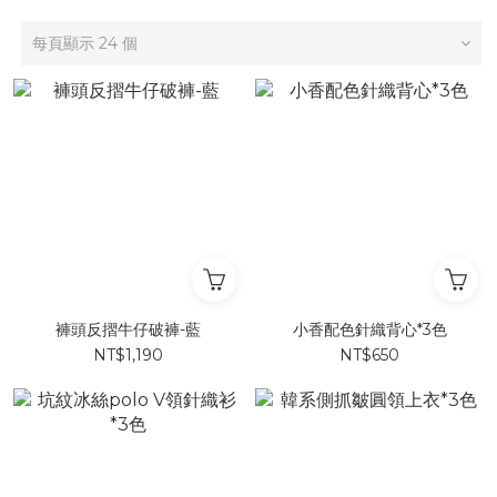
每頁顯示 24 個
褲頭反摺牛仔破褲-藍
小香配色針織背心*3色
NT$1,190
NT$650