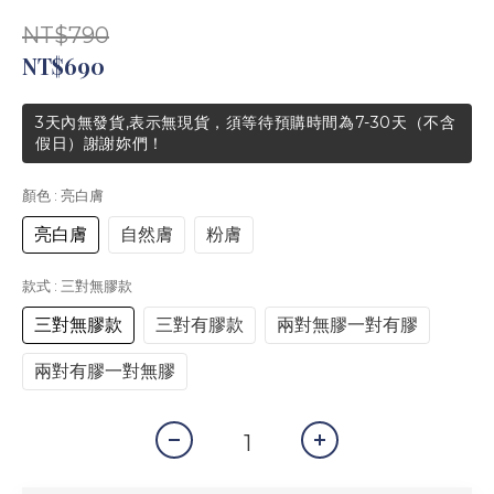
NT$790
NT$690
3天內無發貨,表示無現貨，須等待預購時間為7-30天（不含
假日）謝謝妳們！
顏色
: 亮白膚
亮白膚
自然膚
粉膚
款式
: 三對無膠款
三對無膠款
三對有膠款
兩對無膠一對有膠
兩對有膠一對無膠