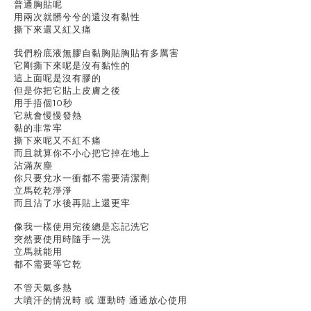
普通胸貼呢
用兩次就髒兮兮的還沒有黏性
撕下來還又紅又痛
我們粉底液無膠自黏胸貼胸貼有多厲害
它剛撕下來呢是沒有黏性的
這上面呢是沒有膠的
但是你把它貼上皮膚之後
用手捂個10秒
它就會慢慢發熱
黏的非常牢
撕下來呢又不紅不痛
而且就算你不小心把它掉在地上
沾滿灰塵
你只要兌水一衝都不需要清潔劑
立馬乾乾淨淨
而且沾了水後再貼上還更牢
像我一樣使用完後總是忘記洗它
突然要使用時隨手一洗
立馬就能用
都不需要等它乾
不管天氣多熱
大噴汗的情況時 或 運動時 通通放心使用