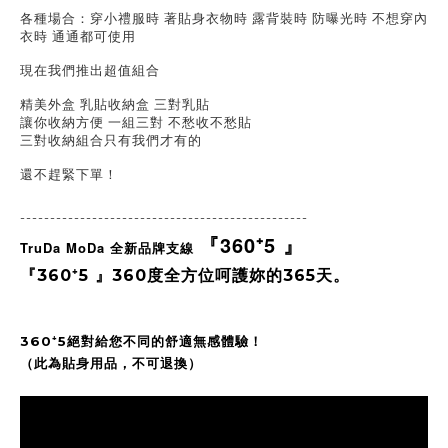
各種場合：穿小禮服時 著貼身衣物時 露背裝時 防曝光時 不想穿內
衣時 通通都可使用
現在我們推出超值組合
精美外盒 乳貼收納盒 三對乳貼
讓你收納方便 一組三對 不愁收不愁貼
三對收納組合只有我們才有的
還不趕緊下單！
------------------------------------------------
『
360⁺5
』
TruDa MoDa
全新品牌支線
『
360⁺5
』
360度全方位呵護妳的365天。
360⁺5絕對給您不同的舒適無感體驗！
（此為貼身用品，不可退換）