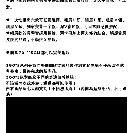
❤️胸下圍與側胸皆採用雙層加固無感支撐設計，穿久不鬆弛，不上
滑。
❤️一次性推出六款可任意選擇。粗肩Ｕ領、細肩Ｕ領、粗肩Ｖ領、
細肩Ｖ領、獨家美背一字款、深V背釦款，可日常隨意做搭配。
❤️細肩款的肩帶皆採用棉綸、萊卡再加上彈力條的結合。觸感像麂
皮般的舒適，不勒痕又舒服。
❤️胸圍70-115CM都可以完美駕馭
360⁺5系列是我們整個團隊從選料製作到實穿體驗不停來回測試
與修改，最終完成的新產品。
360⁺5絕對給您不同的舒適無感體驗！
不論當內衣或外穿，通通都可以使用！
內衣產品採七天鑑賞期！不怕您退貨！（內褲為貼身用品，不可退
換）