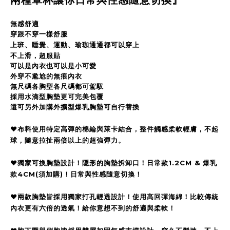
兩種罩杯讓你日常與性感隨意切換』
無感舒適
穿跟不穿一樣舒服
上班、睡覺、運動、瑜珈通通都可以穿上
不上滑，超服貼
可以是內衣也可以是小可愛
外穿不尷尬的無痕內衣
無尺碼各胸型各尺碼都可駕馭
採用水滴型胸墊更可完美包覆
還可另外加購外擴型爆乳胸墊可自行替換
❤️布料使用特定高彈的棉綸與萊卡結合，整件觸感柔軟輕膚，不起
球，隨意拉扯兩倍以上的超強彈力。
❤️獨家可換胸墊設計！隱形的胸墊拆卸口！日常款1.2CM & 爆乳
款4CM(須加購)！日常與性感隨意切換！
❤️兩款胸墊皆採用獨家打孔輕透設計！使用高回彈海綿！比較傳統
內衣更有六倍的透氣！給你意想不到的舒適與柔軟！