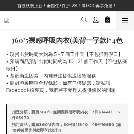
首波秋裝上新！全館任3件折128！滿1300再享免運！
360⁺5裸感呼吸內衣(美背一字款)*4色
▪️ 現貨出貨時間大約為 5 - 7 個工作天【不包括例假日】
▪️ 預購商品預計出貨時間約為 10 - 21 個工作天【不包括例
假日】
▪️ 基於衛生因素，內褲無法提供退換貨服務
▪️ 開封包裹時請全程錄影，如有任何疑慮，請私訊
Facebook粉專頁，我們將不受理未提供錄影的問題
指定分類，購買360⁺5 無鋼圈裸感呼吸內衣，3件$1440，15
件$5970
指定商品，購買360⁺5內衣，30件$11340，45件16650 (滿
18件後需先付款即享此折扣)