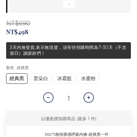
NT$690
NT$498
3天內無發貨,表示無現貨，須等待預購時間為7-30天（不含
假日）謝謝妳們！
顏色
: 經典黑
經典黑
雲朵白
冰霜藍
水蜜粉
以優惠價加購商品
(最多 1 件)
360⁺5無痕裸感呼吸內褲-經典黑一件