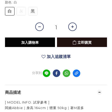
顏色
: 白
白
灰
黑
加入購物車
立即購買
加入追蹤清單
分享到
商品描述
[ MODEL INFO.
試穿參考
]
闆娘Abbie｜身高
164cm
｜體重
50kg
｜著
M居多