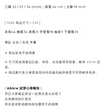
32 / 27 / 34 (inch)
｜
42 cm
｜
19 inch
三圍
肩寬
大腿
[ SIZE
商品尺寸／
CM ]
衣長44 胸寬34 肩寬31 手臂寬18 袖長11 下擺寬35
單位:公分 / 方式:平量
✮
商品皆為平放測量
✮ 尺寸因為測量起訖點、布性、水洗處理等因素，略有 ±3cm 誤
差。
✮
商品圖片多少會因為室內外拍攝光線與角度不同而略有色差。
[
Abbie
]
試穿心得報告
拜託大家戴起來這一款實在是太好搭了
合身圓領的打底衣
而且很喜歡他圓領很包覆脖子的感覺