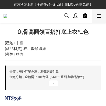
首波秋裝上新！全館任3件折128！滿1300再享免運！
魚骨高圓領百搭打底上衣*4色
(產地) 中國
(商品材質) 棉、聚酯纖維
(彈性) 些許
全店，海外訂單免運，運費到貨付款
指定分類，全館滿1300免運 (360⁺5系列.加購品除外)
NT$598