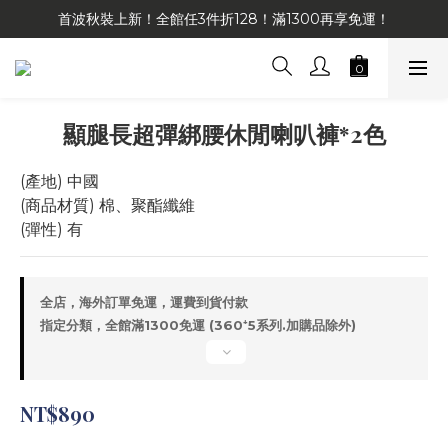
首波秋裝上新！全館任3件折128！滿1300再享免運！
顯腿長超彈綁腰休閒喇叭褲*2色
(產地) 中國
(商品材質) 棉、聚酯纖維
(彈性) 有
全店，海外訂單免運，運費到貨付款
指定分類，全館滿1300免運 (360⁺5系列.加購品除外)
NT$890