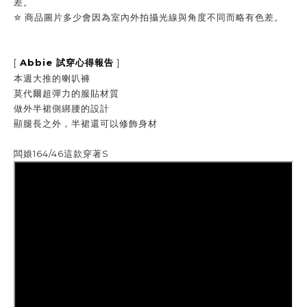
差。
✮
商品圖片多少會因為室內外拍攝光線與角度不同而略有色差。
[
Abbie
]
試穿心得報告
本週大推的喇叭褲
莫代爾超彈力的服貼材質
做外半裙側綁腰的設計
顯腿長之外，半裙還可以修飾身材
闆娘164/46這款穿著S