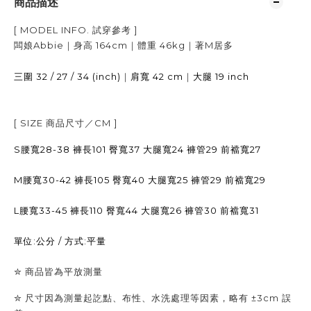
商品描述
[ MODEL INFO.
試穿參考
]
闆娘Abbie｜身高
164cm
｜體重
46kg
｜著
M居多
32 / 27 / 34 (inch)
｜
42 cm
｜
19 inch
三圍
肩寬
大腿
[ SIZE
商品尺寸／
CM ]
S腰寬28-38 褲長101 臀寬37 大腿寬24 褲管29 前襠寬27
M腰寬30-42 褲長105
臀寬40 大腿寬25 褲管29 前襠寬29
L腰寬33-45 褲長110 臀寬44 大腿寬26 褲管30 前襠寬31
單位:公分 / 方式:平量
✮
商品皆為平放測量
✮ 尺寸因為測量起訖點、布性、水洗處理等因素，略有 ±3cm 誤