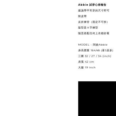
Abbie
試穿心得報告
建議帶平常穿的尺寸即可
附皮帶
反折褲管（固定不可拆）
版型是Ａ字褲型
隨意搭配任何上衣都好看
MODEL -
Abbie
闆娘
164/48 (
S
)
身高體重
著
居多
32 / 27 / 34 (inch)
三圍
42 cm
肩寬
19 inch
大腿