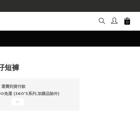
立即購買
仔短褲
，運費到貨付款
免運 (360⁺5系列.加購品除外)