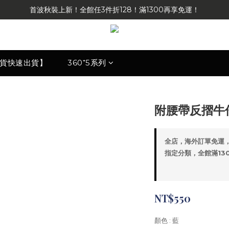
首波秋裝上新！全館任3件折128！滿1300再享免運！
現貨快速出貨】
360⁺5系列
附腰帶反摺牛
全店，海外訂單免運
指定分類，全館滿1300
NT$550
顏色
: 藍