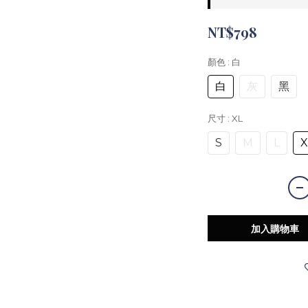
NT$798
顏色
: 白
白
灰
黑
尺寸
: XL
S
M
L
X
加入購物車