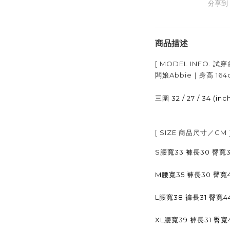
分享到
商品描述
[ MODEL INFO.
試穿
闆娘Abbie｜身高
164
32 / 27 / 34 (inc
三圍
[ SIZE
商品尺寸／
CM 
S腰寬33 褲長30 臀寬3
M腰寬35 褲長30 臀寬4
L腰寬38 褲長31 臀寬4
XL腰寬39 褲長31 臀寬