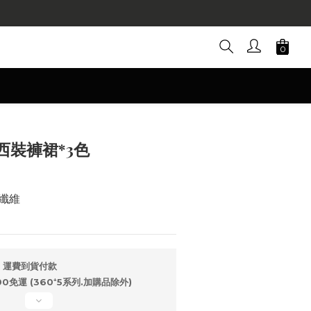
立即購買
西裝褲裙*3色
酯纖維
，運費到貨付款
免運 (360⁺5系列.加購品除外)