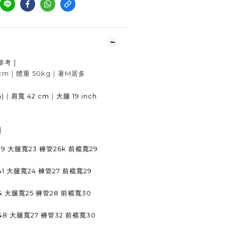
參考
]
cm
｜體重
50kg
｜著
M居多
h)
｜
42 cm
｜
19 inch
肩寬
大腿
]
9 大腿寬23 褲管26k 前襠寬29
1 大腿寬24 褲管27 前襠寬29
4 大腿寬25 褲管28 前襠寬30
48 大腿寬27 褲管32 前襠寬30