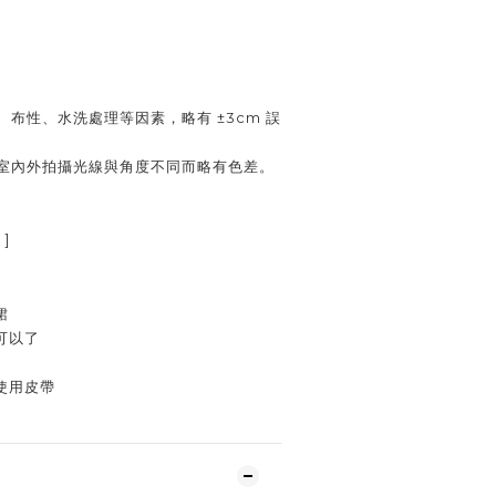
、布性、水洗處理等因素，略有 ±3cm 誤
室內外拍攝光線與角度不同而略有色差。
]
裙
可以了
使用皮帶