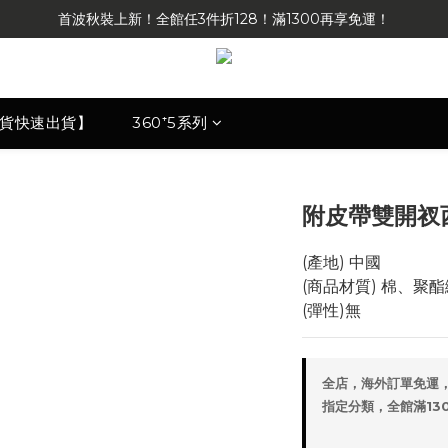
首波秋裝上新！全館任3件折128！滿1300再享免運！
現貨快速出貨】
360⁺5系列
附皮帶雙開衩
(產地) 中國
(商品材質) 棉、聚
(彈性)無
全店，海外訂單免運
指定分類，全館滿1300