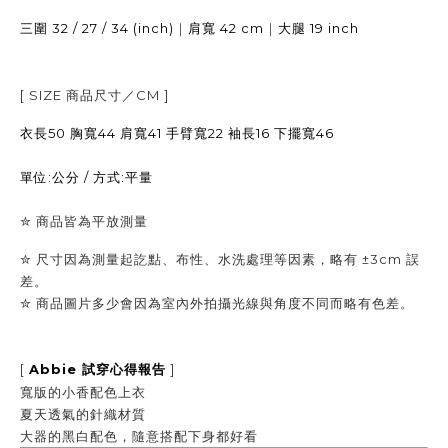
32 / 27 / 34 (inch)
｜
42 cm
｜
19 inch
三圍
肩寬
大腿
[ SIZE
商品尺寸／
CM ]
衣長50 胸寬44 肩寬41 手臂寬22 袖長16 下擺寬46
單位:公分 / 方式:平量
✮
商品皆為平放測量
✮ 尺寸因為測量起訖點、布性、水洗處理等因素，略有 ±3cm 誤
差。
✮
商品圖片多少會因為室內外拍攝光線與角度不同而略有色差。
[
Abbie
]
試穿心得報告
寬版的小香配色上衣
夏天透氣的針織材質
大器的黑白配色，隨意搭配下身都好看