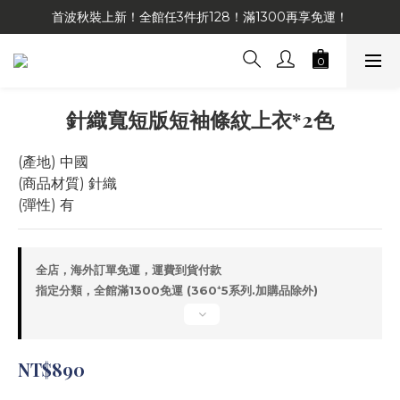
首波秋裝上新！全館任3件折128！滿1300再享免運！
針織寬短版短袖條紋上衣*2色
(產地) 中國
(商品材質) 針織
(彈性) 有
全店，海外訂單免運，運費到貨付款
指定分類，全館滿1300免運 (360⁺5系列.加購品除外)
NT$890