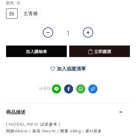
顏色
: 白
白
丈青條
加入購物車
立即購買
加入追蹤清單
分享到
商品描述
[ MODEL INFO.
試穿參考
]
闆娘Abbie｜身高
164cm
｜體重
46kg
｜著
M居多