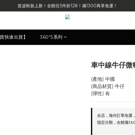
首波秋裝上新！全館任3件折128！滿1300再享免運！
現貨快速出貨】
360⁺5系列
車中線牛仔微
(產地) 中國
(商品材質) 牛仔
(彈性) 有
全店，海外訂單免運
指定分類，全館滿1300