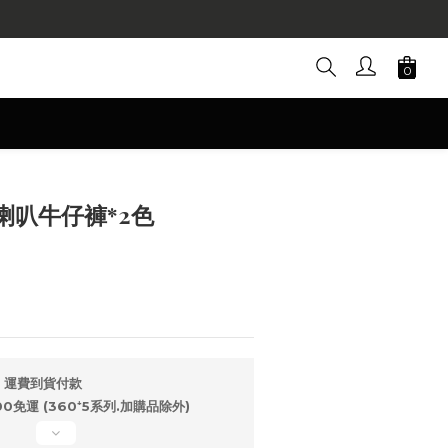
立即購買
喇叭牛仔褲*2色
，運費到貨付款
免運 (360⁺5系列.加購品除外)