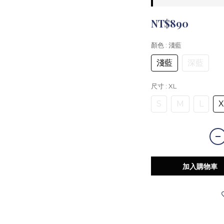
NT$890
顏色
: 淺藍
淺藍
深藍
尺寸
: XL
S
M
L
X
加入購物車