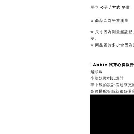
單位:公分 / 方式:平量
✮
商品皆為平放測量
✮ 尺寸因為測量起訖點
差。
✮
商品圖片多少會因為
[
Abbie
試穿心得報告
超顯瘦
小辣妹微喇叭設計
車中線的設計看起來更
高腰搭配短版就很好看