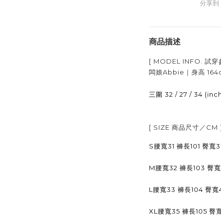
分享到
商品描述
[ MODEL INFO.
試穿
闆娘Abbie｜身高
164
32 / 27 / 34 (inc
三圍
[ SIZE
商品尺寸／
CM 
S腰寬31 褲長101 臀寬
M腰寬32 褲長103 臀
L腰寬33 褲長104 臀寬
XL腰寬35 褲長105 臀