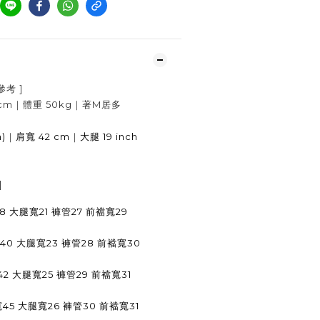
參考
]
cm
｜體重
50kg
｜著
M居多
h)
｜
42 cm
｜
19 inch
肩寬
大腿
]
38 大腿寬21 褲管27 前襠寬29
寬40 大腿寬23 褲管28 前襠寬30
42 大腿寬25 褲管29 前襠寬31
寬45 大腿寬26 褲管30 前襠寬31