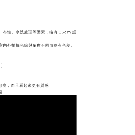
、布性、水洗處理等因素，略有 ±3cm 誤
室內外拍攝光線與角度不同而略有色差。
]
顯瘦，而且看起來更有質感
囉