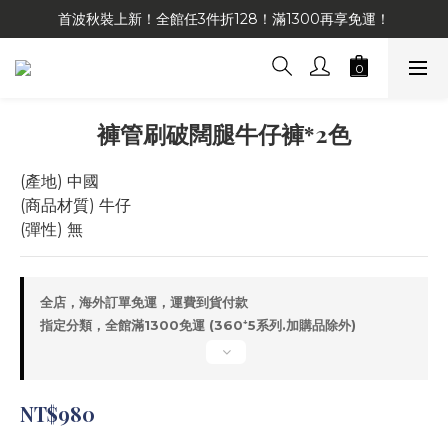
首波秋裝上新！全館任3件折128！滿1300再享免運！
褲管刷破闊腿牛仔褲*2色
(產地) 中國
(商品材質) 牛仔
(彈性) 無
全店，海外訂單免運，運費到貨付款
指定分類，全館滿1300免運 (360⁺5系列.加購品除外)
NT$980