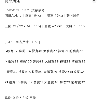
商品描述
[ MODEL INFO.
試穿參考
]
闆娘Abbie｜身高
164cm
｜體重
46kg
｜著
M居多
32 / 27 / 34 (inch)
｜
42 cm
｜
19 inch
三圍
肩寬
大腿
[ SIZE
商品尺寸／
CM ]
S腰寬32 褲長104 臀寬47 大腿寬27 褲管27 前襠寬32
M腰寬33
褲長105 臀寬48 大腿寬28 褲管28 前襠寬32
L腰寬34 褲長106 臀寬50 大腿寬29 褲管29 前襠寬32
XL腰寬35 褲長107 臀寬51 大腿寬30 褲管29 前襠寬32
單位:公分 / 方式:平量