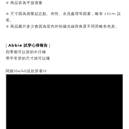
✮
商品皆為平放測量
✮ 尺寸因為測量起訖點、布性、水洗處理等因素，略有 ±3cm 誤
差。
✮
商品圖片多少會因為室內外拍攝光線與角度不同而略有色差。
[
Abbie
]
試穿心得報告
四季都可以穿的牛仔褲
帶平常穿的尺寸就可以嘍
闆娘164/46這款穿著M