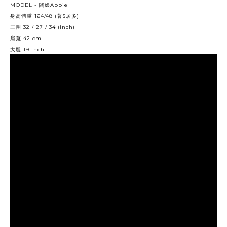
MODEL -
Abbie
闆娘
164/48 (
S
)
身高體重
著
居多
32 / 27 / 34 (inch)
三圍
42 cm
肩寬
19 inch
大腿