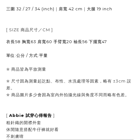
32 / 27 / 34 (inch)
｜
42 cm
｜
19 inch
三圍
肩寬
大腿
[ SIZE
商品尺寸／
CM ]
衣長58 胸寬63 肩寬60 手臂寬20 袖長56 下擺寬47
單位:公分 / 方式:平量
✮
商品皆為平放測量
✮ 尺寸因為測量起訖點、布性、水洗處理等因素，略有 ±3cm 誤
差。
✮
商品圖片多少會因為室內外拍攝光線與角度不同而略有色差。
[
Abbie
]
試穿心得報告
粗針織的開襟外套
休閒隨意搭配牛仔褲就好看
不刺膚唷