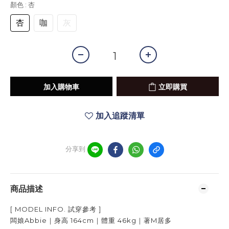
顏色
: 杏
杏
咖
灰
加入購物車
立即購買
加入追蹤清單
分享到
商品描述
[ MODEL INFO.
試穿參考
]
闆娘Abbie｜身高
164cm
｜體重
46kg
｜著
M居多