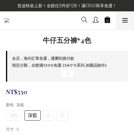
首波秋裝上新！全館任3件折128！滿1300再享免運！
牛仔五分褲*4色
全店，海外訂單免運，運費到貨付款
指定分類，全館滿1300免運 (360⁺5系列.加購品除外)
NT$550
顏色
: 深藍
淺藍
深藍
灰
黑
尺寸
: S