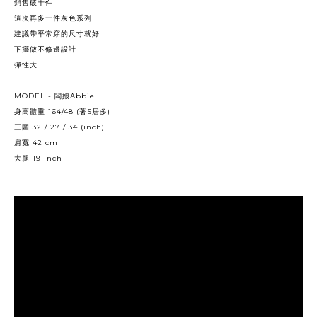
銷售破千件
這次再多一件灰色系列
建議帶平常穿的尺寸就好
下擺做不修邊設計
彈性大
MODEL -
Abbie
闆娘
164/48 (
S
)
身高體重
著
居多
32 / 27 / 34 (inch)
三圍
42 cm
肩寬
19 inch
大腿