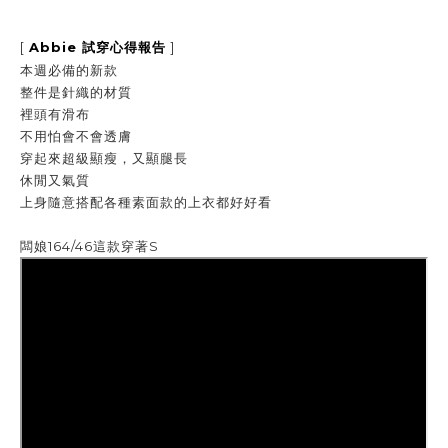
[
Abbie
]
試穿心得報告
本週必備的新款
整件是針織的材質
裡頭有滑布
不用怕會不會透膚
穿起來超級顯瘦，又顯腿長
休閒又氣質
上身隨意搭配各種素面款的上衣都好好看
闆娘164/46這款穿著S