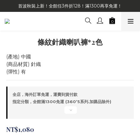
首波秋裝上新！全館任3件折128！滿1300再享免運！
條紋針織喇叭褲*2色
(產地) 中國
(商品材質) 針織
(彈性) 有
全店，海外訂單免運，運費到貨付款
指定分類，全館滿1300免運 (360⁺5系列.加購品除外)
NT$1,080