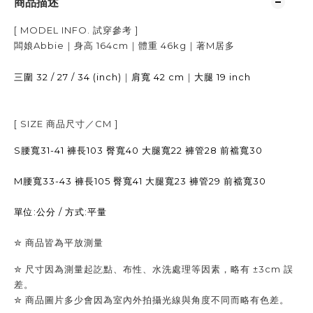
商品描述
[ MODEL INFO.
試穿參考
]
闆娘Abbie｜身高
164cm
｜體重
46kg
｜著
M居多
32 / 27 / 34 (inch)
｜
42 cm
｜
19 inch
三圍
肩寬
大腿
[ SIZE
商品尺寸／
CM ]
S腰寬31-41 褲長103 臀寬40 大腿寬22 褲管28 前襠寬30
M腰寬33-43 褲長105 臀寬41 大腿寬23 褲管29 前襠寬30
單位:公分 / 方式:平量
✮
商品皆為平放測量
✮ 尺寸因為測量起訖點、布性、水洗處理等因素，略有 ±3cm 誤
差。
✮
商品圖片多少會因為室內外拍攝光線與角度不同而略有色差。