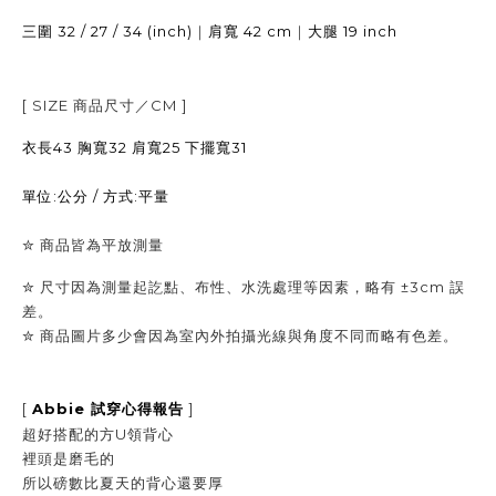
32 / 27 / 34 (inch)
｜
42 cm
｜
19 inch
三圍
肩寬
大腿
[ SIZE
商品尺寸／
CM ]
衣長43 胸寬32 肩寬25 下擺寬31
單位:公分 / 方式:平量
✮
商品皆為平放測量
✮ 尺寸因為測量起訖點、布性、水洗處理等因素，略有 ±3cm 誤
差。
✮
商品圖片多少會因為室內外拍攝光線與角度不同而略有色差。
[
Abbie
]
試穿心得報告
超好搭配的方U領背心
裡頭是磨毛的
所以磅數比夏天的背心還要厚