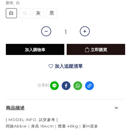
顏色
: 白
白
咖
灰
黑
加入購物車
立即購買
加入追蹤清單
分享到
商品描述
[ MODEL INFO.
試穿參考
]
闆娘Abbie｜身高
164cm
｜體重
46kg
｜著
M居多