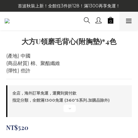
首波秋裝上新！全館任3件折128！滿1300再享免運！
大方U領磨毛背心(附胸墊)*4色
(產地) 中國
(商品材質) 棉、聚酯纖維
(彈性) 些許
全店，海外訂單免運，運費到貨付款
指定分類，全館滿1300免運 (360⁺5系列.加購品除外)
NT$520