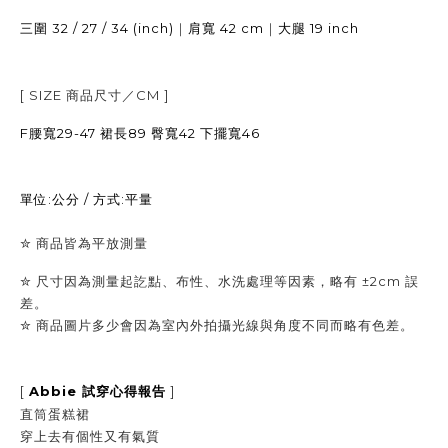
32 / 27 / 34 (inch)
｜
42 cm
｜
19 inch
三圍
肩寬
大腿
[ SIZE
商品尺寸／
CM ]
F腰寬29-47 裙長89 臀寬42 下擺寬46
單位:公分 / 方式:平量
✮
商品皆為平放測量
✮
尺寸因為測量起訖點、布性、水洗處理等因素，略有
±2cm
誤
差。
✮
商品圖片多少會因為室內外拍攝光線與角度不同而略有色差。
[
Abbie
]
試穿心得報告
直筒蛋糕裙
穿上去有個性又有氣質