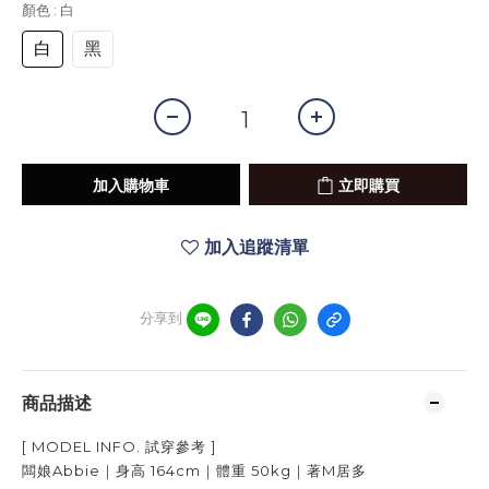
顏色
: 白
白
黑
加入購物車
立即購買
加入追蹤清單
分享到
商品描述
[ MODEL INFO.
試穿參考
]
闆娘Abbie｜身高
164cm
｜體重
50kg
｜著
M居多