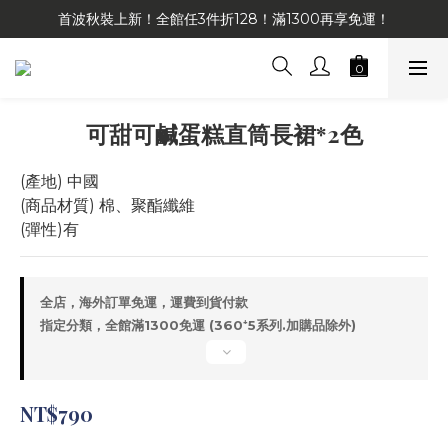
首波秋裝上新！全館任3件折128！滿1300再享免運！
可甜可鹹蛋糕直筒長裙*2色
(產地) 中國
(商品材質) 棉、聚酯纖維
(彈性)有
全店，海外訂單免運，運費到貨付款
指定分類，全館滿1300免運 (360⁺5系列.加購品除外)
NT$790