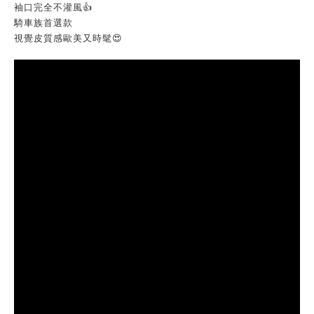
袖口完全不灌風👍
騎車族首選款
視覺皮質感歐美又時髦😍