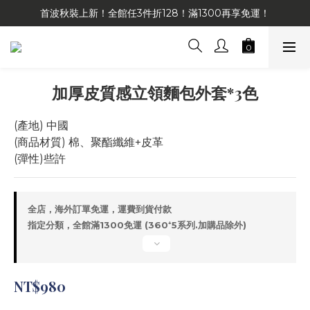
首波秋裝上新！全館任3件折128！滿1300再享免運！
加厚皮質感立領麵包外套*3色
(產地) 中國
(商品材質) 棉、聚酯纖維+皮革
(彈性)些許
全店，海外訂單免運，運費到貨付款
指定分類，全館滿1300免運 (360⁺5系列.加購品除外)
NT$980