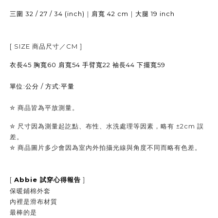
32 / 27 / 34 (inch)
｜
42 cm
｜
19 inch
三圍
肩寬
大腿
[ SIZE
商品尺寸／
CM ]
衣長45 胸寬60 肩寬54 手臂寬22 袖長44 下擺寬59
單位:公分 / 方式:平量
✮
商品皆為平放測量。
✮
尺寸因為測量起訖點、布性、水洗處理等因素，略有
±2cm
誤
差。
✮
商品圖片多少會因為室內外拍攝光線與角度不同而略有色差。
[
Abbie
]
試穿心得報告
保暖鋪棉外套
內裡是滑布材質
最棒的是