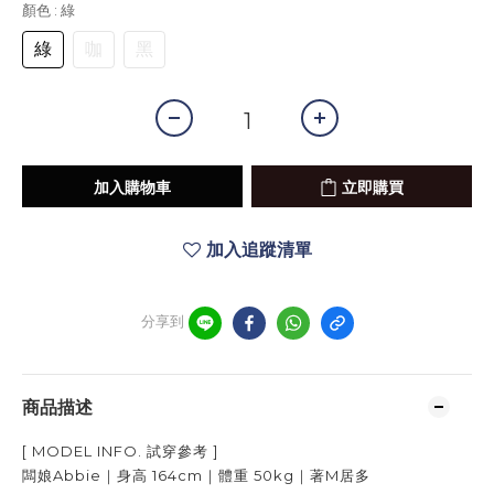
顏色
: 綠
綠
咖
黑
加入購物車
立即購買
加入追蹤清單
分享到
商品描述
[ MODEL INFO.
試穿參考
]
闆娘Abbie｜身高
164cm
｜體重
50kg
｜著
M居多