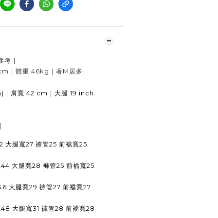
參考
]
cm
｜體重
46kg
｜著
M居多
h)
｜
42 cm
｜
19 inch
肩寬
大腿
]
2 大腿寬27 褲管25 前襠寬25
44 大腿寬28 褲管25 前襠寬25
46 大腿寬29 褲管27 前襠寬27
寬48 大腿寬31 褲管28 前襠寬28