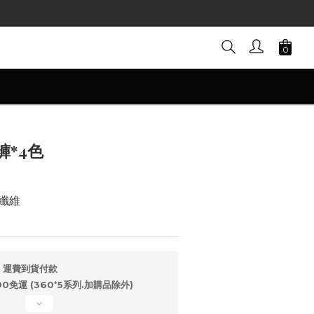
立即購買
*4色
酯纖維
，運費到貨付款
免運 (360⁺5系列.加購品除外)