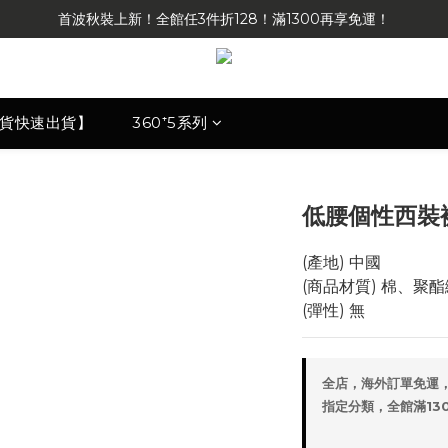
首波秋裝上新！全館任3件折128！滿1300再享免運！
現貨快速出貨】
360⁺5系列
低腰個性西裝褲
(產地) 中國
(商品材質) 棉、聚
(彈性) 無
全店，海外訂單免運
指定分類，全館滿1300