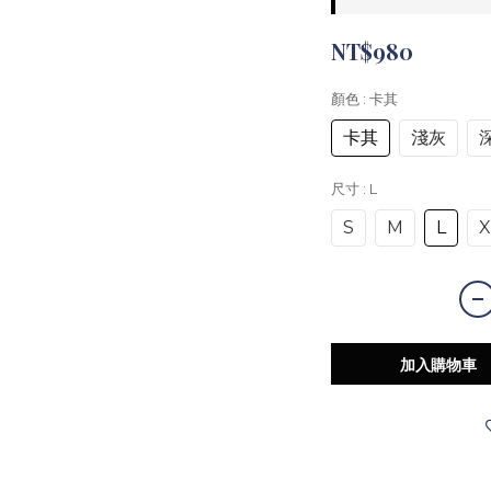
NT$980
顏色
: 卡其
卡其
淺灰
尺寸
: L
S
M
L
X
加入購物車