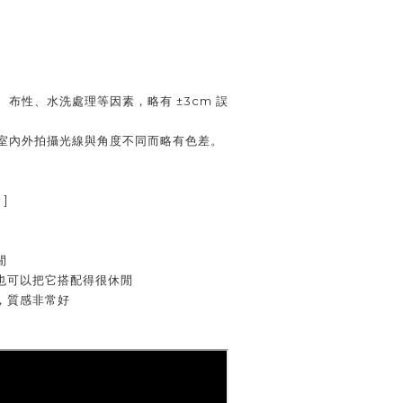
、布性、水洗處理等因素，略有 ±3cm 誤
室內外拍攝光線與角度不同而略有色差。
]
閒
也可以把它搭配得很休閒
，質感非常好