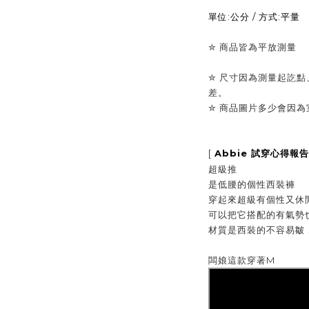
單位:公分 / 方式:平量
✮
商品皆為平放測量
✮ 尺寸因為測量起訖點
差。
✮
商品圖片多少會因為
[
Abbie
試穿心得報告
超級推
是低腰的個性西裝褲
穿起來超級有個性又休
可以把它搭配的有氣勢
材質是西裝的不容易皺
闆娘這款穿著M