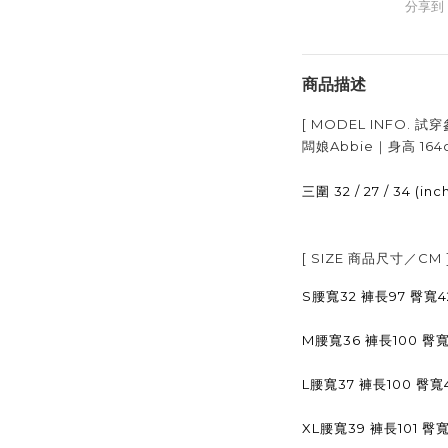
分享到
商品描述
[ MODEL INFO.
試穿
闆娘Abbie｜身高
164
32 / 27 / 34 (inc
三圍
[ SIZE
商品尺寸／
CM 
S腰寬32 褲長97 臀寬4
M腰寬36 褲長100 臀寬
L腰寬37 褲長100 臀寬
XL腰寬39 褲長101 臀