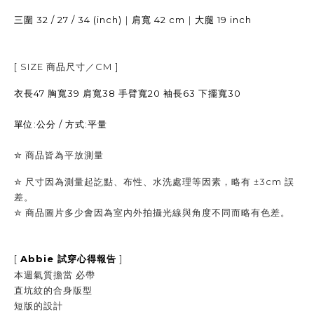
32 / 27 / 34 (inch)
｜
42 cm
｜
19 inch
三圍
肩寬
大腿
[ SIZE
商品尺寸／
CM ]
衣長47 胸寬39 肩寬38 手臂寬20 袖長63 下擺寬30
單位:公分 / 方式:平量
✮
商品皆為平放測量
✮ 尺寸因為測量起訖點、布性、水洗處理等因素，略有 ±3cm 誤
差。
✮
商品圖片多少會因為室內外拍攝光線與角度不同而略有色差。
[
Abbie
]
試穿心得報告
本週氣質擔當 必帶
直坑紋的合身版型
短版的設計