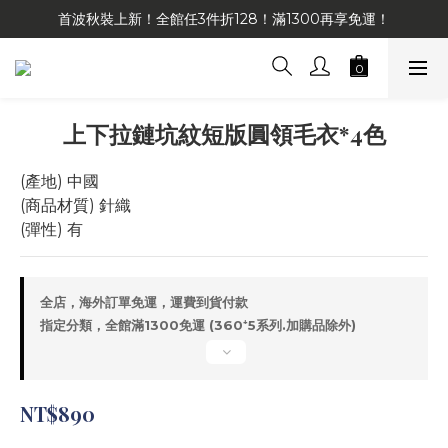
首波秋裝上新！全館任3件折128！滿1300再享免運！
上下拉鏈坑紋短版圓領毛衣*4色
(產地) 中國
(商品材質) 針織
(彈性) 有
全店，海外訂單免運，運費到貨付款
指定分類，全館滿1300免運 (360⁺5系列.加購品除外)
NT$890