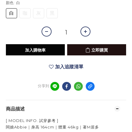
顏色
: 白
白
咖
灰
黑
加入購物車
立即購買
加入追蹤清單
分享到
商品描述
[ MODEL INFO.
試穿參考
]
闆娘Abbie｜身高
164cm
｜體重
46kg
｜著
M居多