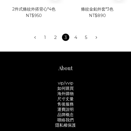
2件式條紋外搭背心*4色
條紋金釦外套*3色
NT$950
NT$890
1
2
3
4
5
About
vip/vvip
如何購買
海外購物
尺寸丈量
售後服務
運費說明
品牌概念
聯絡我們
隱私權保護