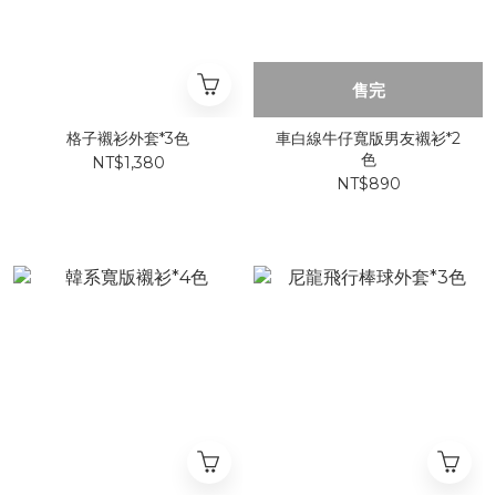
售完
格子襯衫外套*3色
車白線牛仔寬版男友襯衫*2
色
NT$1,380
NT$890