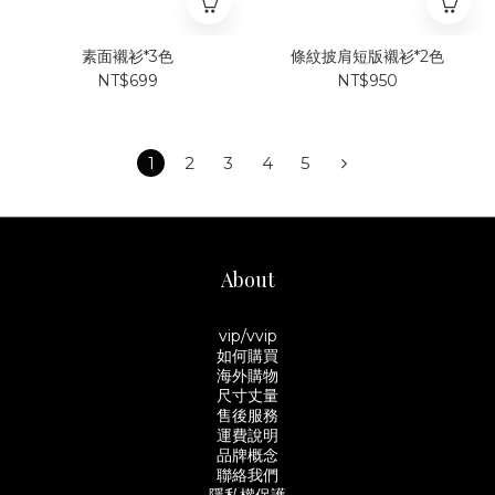
素面襯衫*3色
條紋披肩短版襯衫*2色
NT$699
NT$950
1
2
3
4
5
About
vip/vvip
如何購買
海外購物
尺寸丈量
售後服務
運費說明
品牌概念
聯絡我們