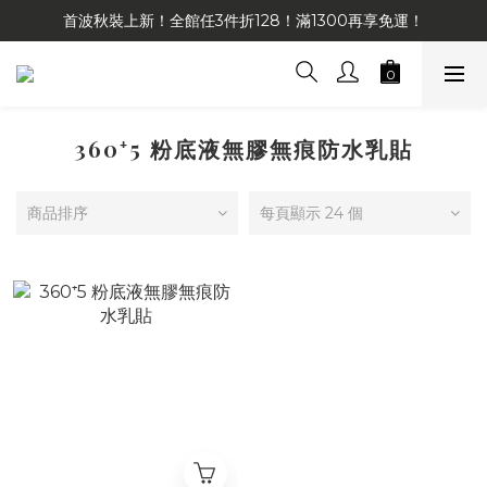
首波秋裝上新！全館任3件折128！滿1300再享免運！
360⁺5 粉底液無膠無痕防水乳貼
商品排序
每頁顯示 24 個