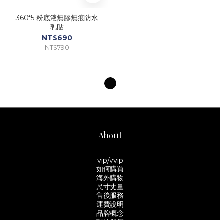
360⁺5 粉底液無膠無痕防水
乳貼
NT$690
NT$790
1
About
vip/vvip
如何購買
海外購物
尺寸丈量
售後服務
運費說明
品牌概念